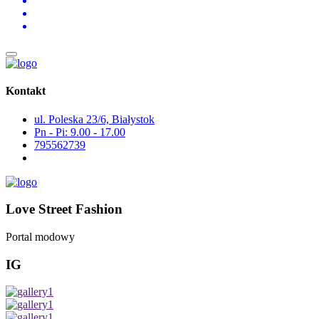
Kontakt
ul. Poleska 23/6, Białystok
Pn - Pi: 9.00 - 17.00
795562739
Love Street Fashion
Portal modowy
IG