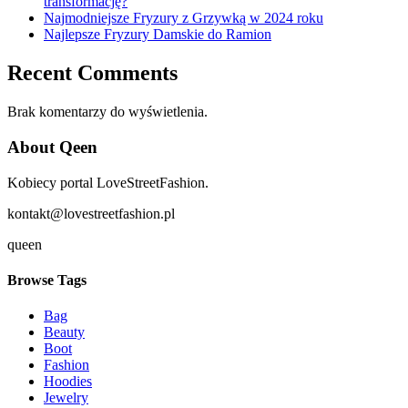
transformację?
Najmodniejsze Fryzury z Grzywką w 2024 roku
Najlepsze Fryzury Damskie do Ramion
Recent Comments
Brak komentarzy do wyświetlenia.
About Qeen
Kobiecy portal LoveStreetFashion.
kontakt@lovestreetfashion.pl
queen
Browse Tags
Bag
Beauty
Boot
Fashion
Hoodies
Jewelry