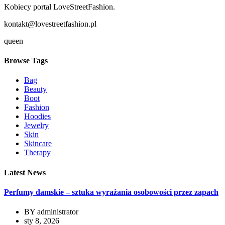
Kobiecy portal LoveStreetFashion.
kontakt@lovestreetfashion.pl
queen
Browse Tags
Bag
Beauty
Boot
Fashion
Hoodies
Jewelry
Skin
Skincare
Therapy
Latest News
Perfumy damskie – sztuka wyrażania osobowości przez zapach
BY
administrator
sty 8, 2026